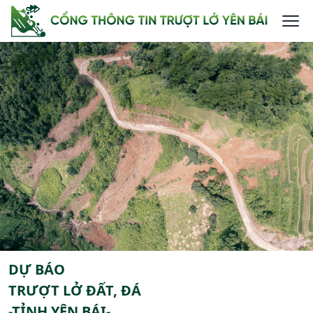
DỰ BÁO
TRƯỢT LỞ ĐẤT, ĐÁ
-TỈNH YÊN BÁI-